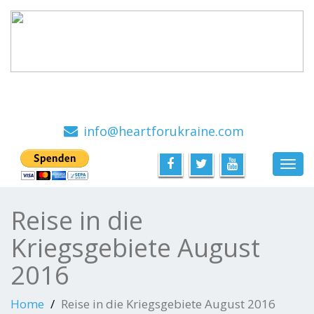
Ein Hilfsprojekt mit viel Herz, von Menschen für
Menschen
info@heartforukraine.com
Toggl
navig
Reise in die
Kriegsgebiete August
2016
Home
Reise in die Kriegsgebiete August 2016