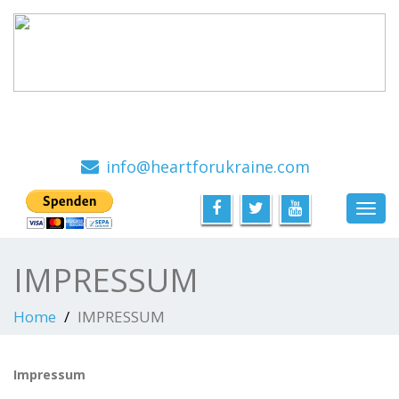
Ein Hilfsprojekt mit viel Herz, von Menschen für
Menschen
info@heartforukraine.com
Toggl
navig
IMPRESSUM
Home
IMPRESSUM
Impressum