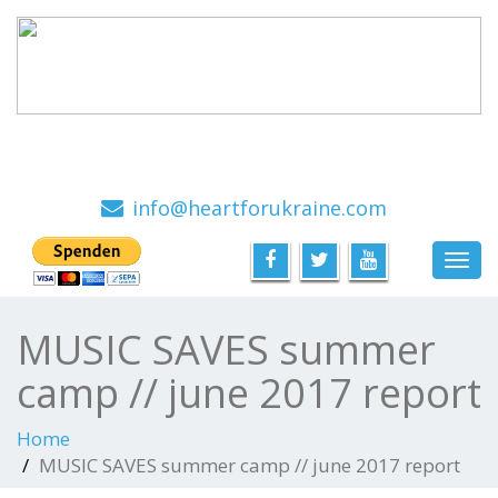
Ein Hilfsprojekt mit viel Herz, von Menschen für
Menschen
info@heartforukraine.com
Toggl
navig
MUSIC SAVES summer
camp // june 2017 report
Home
MUSIC SAVES summer camp // june 2017 report