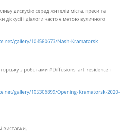
иву дискусію серед жителів міста, преси та
и діскусіі і діалоги часто є метою вуличного
ce.net/gallery/104580673/Nash-Kramatorsk
орську з роботами #Diffusions_art_residence і
ce.net/gallery/105306899/Opening-Kramatorsk-2020-
і виставки,