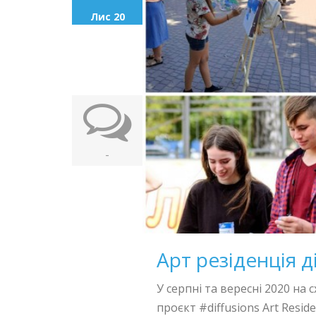
Лис 20
-
Арт резіденція д
У серпні та вересні 2020 на
проєкт #diffusions Art Resi