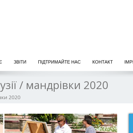
 für Menschen
Є
ЗВІТИ
ПІДТРИМAЙТЕ НАС
КОНТАКТ
IM
узії / мандрівки 2020
івки 2020