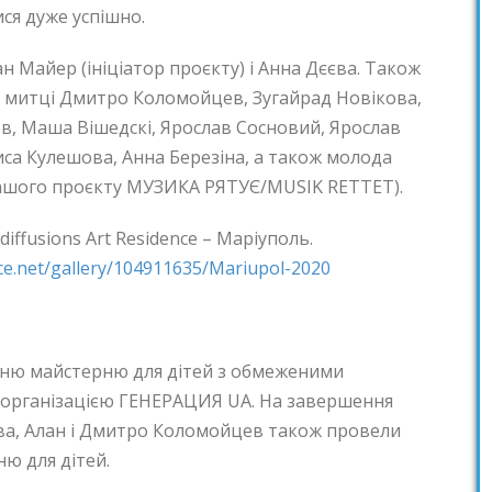
ся дуже успішно.
ан Майер (ініціатор проєкту) і Анна Дєєва. Також
и митці Дмитро Коломойцев, Зугайрад Новікова,
ов, Маша Вішедскі, Ярослав Сосновий, Ярослав
иса Кулешова, Анна Березіна, а також молода
ашого проєкту МУЗИКА РЯТУЄ/MUSIK RETTET).
ffusions Art Residence – Маріуполь.
ce.net/gallery/104911635/Mariupol-2020
ню майстерню для дітей з обмеженими
з організацією ГЕНЕРАЦИЯ UA. На завершення
ва, Алан і Дмитро Коломойцев також провели
ю для дітей.