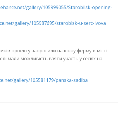
behance.net/gallery/105999055/Starobilsk-opening-
e.net/gallery/105987695/staroblsk-u-serc-lvova
иків проекту запросили на кінну ферму в місті
елі мали можливість взяти участь у сесіях на
e.net/gallery/105581179/panska-sadiba