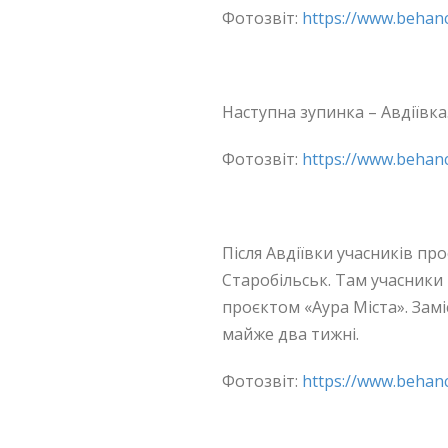
Фотозвіт:
https://www.behanc
.
Наступна зупинка – Авдіївка
Фотозвіт:
https://www.behanc
.
Після Авдіївки учасників пр
Старобільськ. Там учасники 
проєктом «Аура Міста». Зам
майже два тижні.
Фотозвіт:
https://www.behanc
.