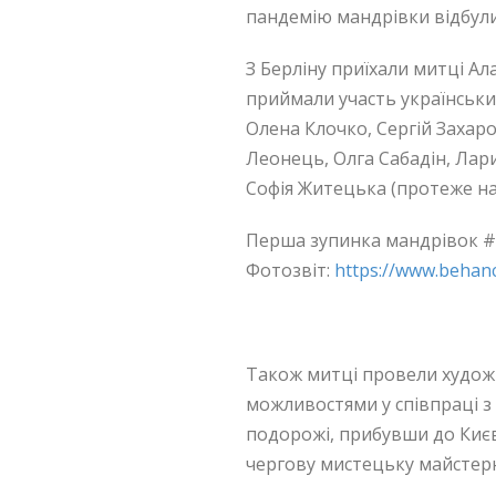
пандемію мандрівки відбули
З Берліну приїхали митці Ал
приймали участь українськ
Олена Клочко, Сергій Захар
Леонець, Олга Сабадін, Лар
Софія Житецька (протеже н
Перша зупинка мандрівок #di
Фотозвіт:
https://www.behan
.
Також митці провели худож
можливостями у співпраці 
подорожі, прибувши до Киє
чергову мистецьку майстерн