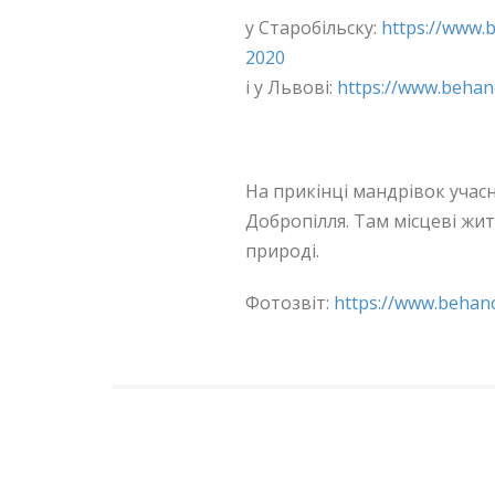
у Старобільску:
https://www.
2020
і у Львові:
https://www.behanc
.
На прикінці мандрівок учасн
Добропілля. Там місцеві жит
природі.
Фотозвіт:
https://www.behanc