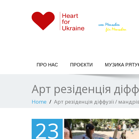
Ein Hilfsprojekt mit viel Herz, von Menschen
ПРО НАС
ПРОЄКТИ
МУЗИКА РЯТУ
Арт резіденція діфф
Home
Арт резіденція діффузії / мандр
23