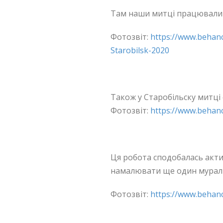
Там наши митці працювали т
Фотозвіт:
https://www.behanc
Starobilsk-2020
.
Також у Старобільску митці
Фотозвіт:
https://www.behanc
.
Ця робота сподобалась акт
намалювати ще один мурал 
Фотозвіт:
https://www.behanc
.