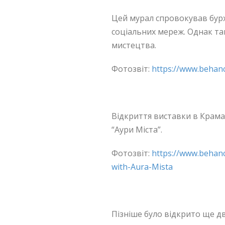
Цей мурал спровокував бурхл
соціальних мереж. Однак так
мистецтва.
Фотозвіт:
https://www.behan
.
Відкриття виставки в Крамат
“Аури Міста”.
Фотозвіт:
https://www.behan
with-Aura-Mista
.
Пізніше було відкрито ще дв