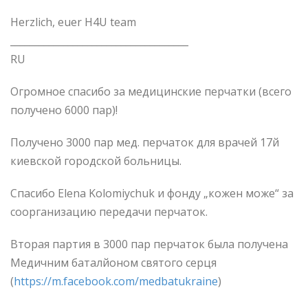
Herzlich, euer H4U team
_____________________________________
RU
Огромное спасибо за медицинские перчатки (всего
получено 6000 пар)!
Получено 3000 пар мед. перчаток для врачей 17й
киевской городской больницы.
Спасибо Elena Kolomiychuk и фонду „кожен може“ за
соорганизацию передачи перчаток.
Вторая партия в 3000 пар перчаток была получена
Медичним баталйоном святого серця
(
https://m.facebook.com/medbatukraine
)