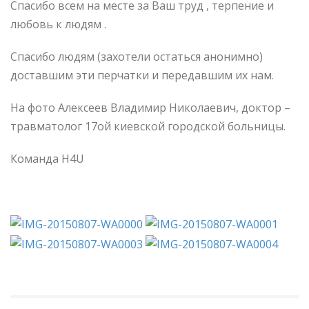
Спасибо всем на месте за Ваш труд , терпение и
любовь к людям .
Спасибо людям (захотели остаться анонимно)
доставшим эти перчатки и передавшим их нам.
На фото Алексеев Владимир Николаевич, доктор –
травматолог 17ой киевской городской больницы.
Команда H4U