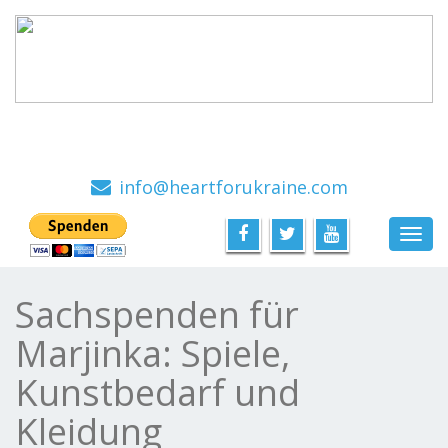
Ein Hilfsprojekt mit viel Herz, von Menschen für
Menschen
info@heartforukraine.com
Toggl
navig
Sachspenden für
Marjinka: Spiele,
Kunstbedarf und
Kleidung