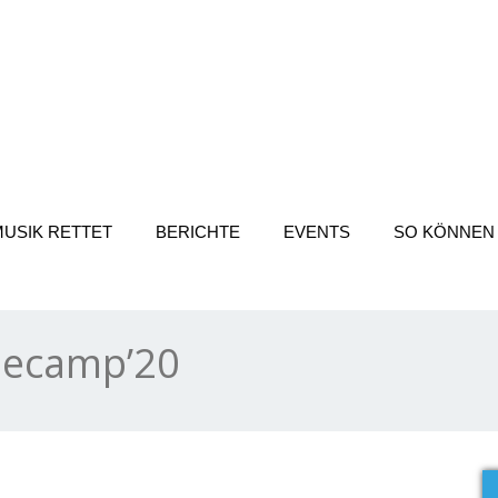
 für Menschen
MUSIK RETTET
BERICHTE
EVENTS
SO KÖNNEN 
necamp’20