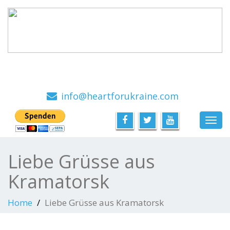
Ein Hilfsprojekt mit viel Herz, von Menschen für
Menschen
info@heartforukraine.com
Toggl
navig
Liebe Grüsse aus
Kramatorsk
Home
Liebe Grüsse aus Kramatorsk