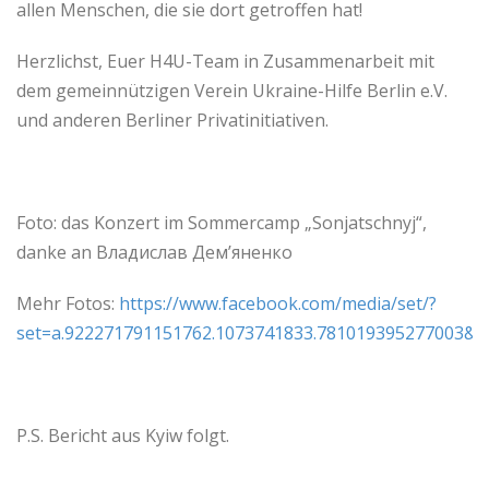
allen Menschen, die sie dort getroffen hat!
Herzlichst, Euer H4U-Team in Zusammenarbeit mit
dem gemeinnützigen Verein Ukraine-Hilfe Berlin e.V.
und anderen Berliner Privatinitiativen.
Foto: das Konzert im Sommercamp „Sonjatschnyj“,
danke an Владислав Дем’яненко
Mehr Fotos:
https://www.facebook.com/media/set/?
set=a.922271791151762.1073741833.781019395277003&t
P.S. Bericht aus Kyiw folgt.