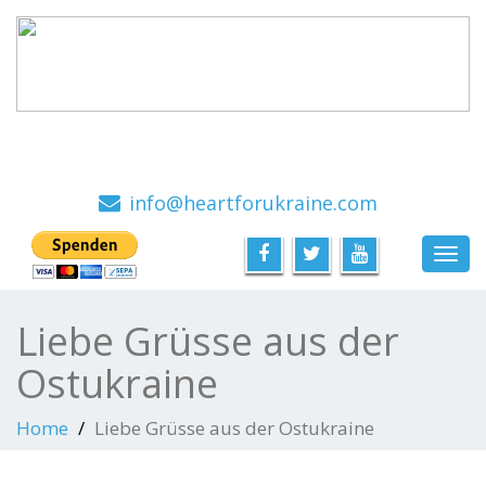
Ein Hilfsprojekt mit viel Herz, von Menschen für
Menschen
info@heartforukraine.com
Toggl
navig
Liebe Grüsse aus der
Ostukraine
Home
Liebe Grüsse aus der Ostukraine