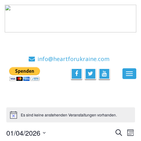
Ein Hilfsprojekt mit viel Herz, von Menschen für
Menschen
info@heartforukraine.com
Toggl
navig
Es sind keine anstehenden Veranstaltungen vorhanden.
Veran
Ve
01/04/2026
Suche
Mona
An
Datum