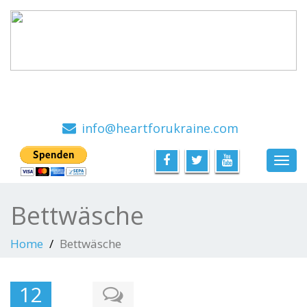
Ein Hilfsprojekt mit viel Herz, von Menschen für
Menschen
info@heartforukraine.com
Toggl
navig
Bettwäsche
Home
Bettwäsche
12